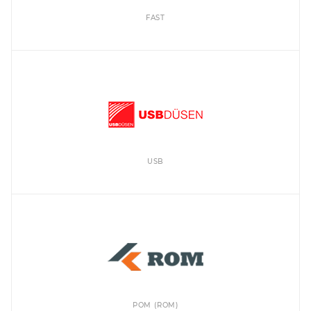
FAST
USB
РОМ (ROM)