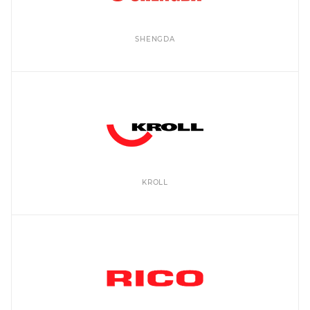
SHENGDA
KROLL