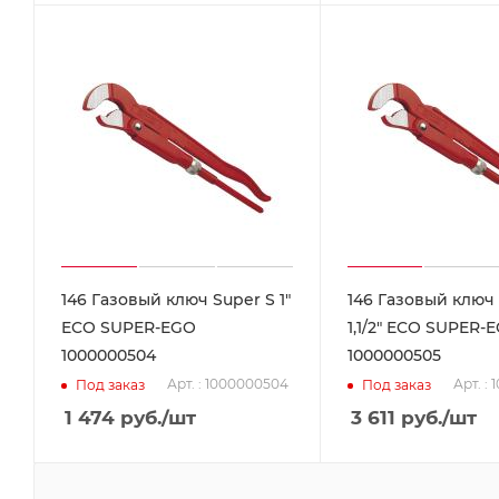
146 Газовый ключ Super S 1"
146 Газовый ключ
ECO SUPER-EGO
1,1/2" ECO SUPER-
1000000504
1000000505
Арт. : 1000000504
Арт. :
Под заказ
Под заказ
1 474
руб.
/шт
3 611
руб.
/шт