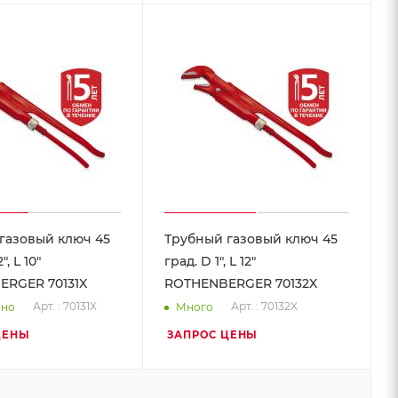
газовый ключ 45
Трубный газовый ключ 45
", L 10"
град. D 1", L 12"
RGER 70131X
ROTHENBERGER 70132X
Арт. : 70131X
Арт. : 70132X
чно
Много
ЦЕНЫ
ЗАПРОС ЦЕНЫ