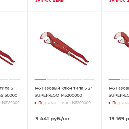
ЗАПРОС ЦЕНЫ
ЗАПРОС 
типа S
145 Газовый ключ типа S 2"
145 Газов
45150000
SUPER-EGO 145200000
SUPER-EG
 : 145150000
Арт. : 145200000
Под заказ
Под зака
9 441
руб.
/шт
19 169
р