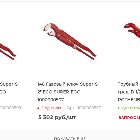
 Super-S
146 Газовый ключ Super-S
Трубный 
EGO
2" ECO SUPER-EGO
град. D 1/2
1000000507
ROTHENBE
 1000000505
Арт. : 1000000507
Под заказ
Достато
5 302
руб.
/шт
ЗАПРОС 
ПОКАЗАТЬ ЕЩЕ