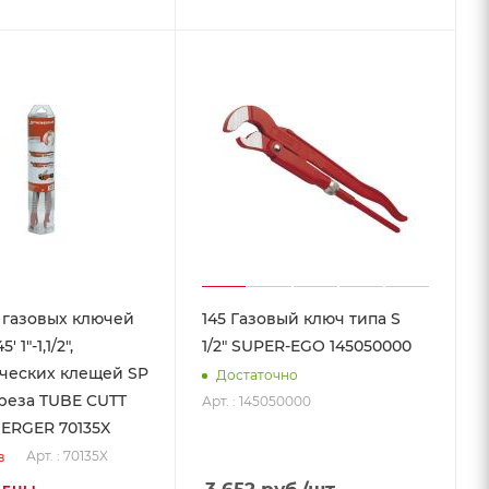
 газовых ключей
145 Газовый ключ типа S
 1"-1,1/2",
1/2" SUPER-EGO 145050000
ческих клещей SP
Достаточно
ореза TUBE CUTT
Арт. : 145050000
ERGER 70135X
Арт. : 70135X
з