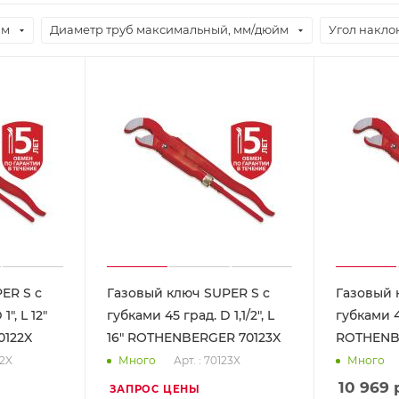
йм
Диаметр труб максимальный, мм/дюйм
Угол наклон
ER S с
Газовый ключ SUPER S с
Газовый 
", L 12"
губками 45 град. D 1,1/2", L
губками 45
122X
16" ROTHENBERGER 70123X
ROTHENB
22X
Арт. : 70123X
Много
Много
10 969
р
ЗАПРОС ЦЕНЫ