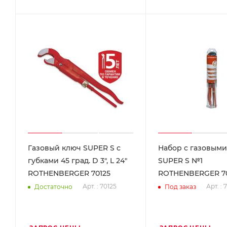
Газовый ключ SUPER S с
Набор c газовым
губками 45 град. D 3", L 24"
SUPER S №1
ROTHENBERGER 70125
ROTHENBERGER 7
Арт. : 70125
Арт. : 
Достаточно
Под заказ