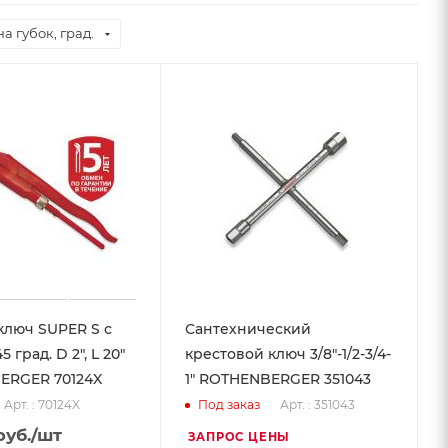
а губок, град.
ключ SUPER S с
Сантехнический
 град. D 2", L 20"
крестовой ключ 3/8"-1/2-3/4-
ERGER 70124X
1" ROTHENBERGER 351043
Арт. : 70124X
Арт. : 351043
Под заказ
уб.
/шт
ЗАПРОС ЦЕНЫ