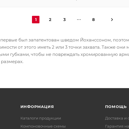
1
2
3
8
Впервые был запатентован шведом Йоханссоном, поэтом
мости от этого иметь 2 или 3 точки захвата. Также они 
ыми губками, чтобы не повреждать хромированную арм
 размерах.
ИНФОРМАЦИЯ
ПОМОЩЬ
Каталоги продукции
Доставка и 
Компоновочные схемы
Гарантия на