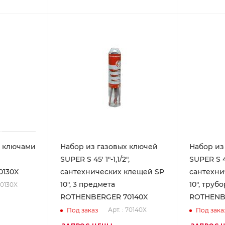
и ключами
Набор из газовых ключей
Набор из
SUPER S 45' 1"-1,1/2",
SUPER S 45'
0130X
сантехнических клещей SP
сантехни
10", 3 предмета
10", труб
70130X
ROTHENBERGER 70140X
ROTHENB
Арт. : 70140X
Под заказ
Под зака