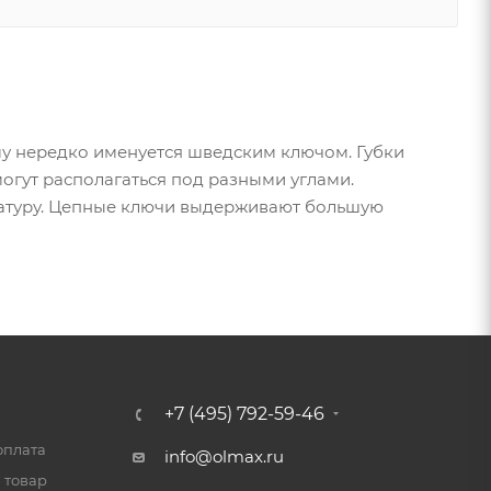
у нередко именуется шведским ключом. Губки
могут располагаться под разными углами.
атуру. Цепные ключи выдерживают большую
+7 (495) 792-59-46
оплата
info@olmax.ru
 товар