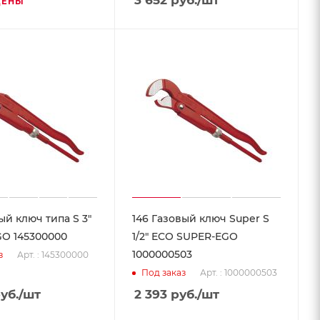
3 652
руб.
/шт
ЦЕНЫ
ый ключ типа S 3"
146 Газовый ключ Super S
O 145300000
1/2" ECO SUPER-EGO
1000000503
Арт. : 145300000
з
Арт. : 1000000503
Под заказ
уб.
/шт
2 393
руб.
/шт