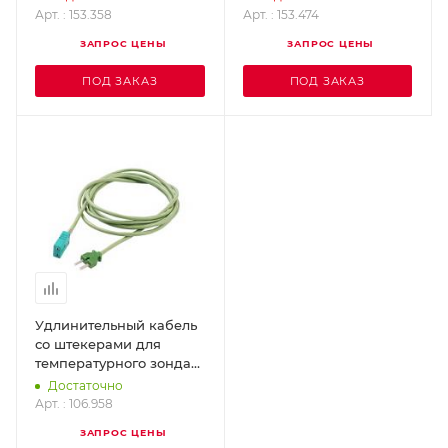
Арт. : 153.358
Арт. : 153.474
ЗАПРОС ЦЕНЫ
ЗАПРОС ЦЕНЫ
ПОД ЗАКАЗ
ПОД ЗАКАЗ
Удлинительный кабель
со штекерами для
температурного зонда
LEISTER 106.958
Достаточно
Арт. : 106.958
ЗАПРОС ЦЕНЫ