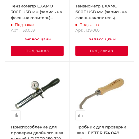
Тензиометр EXAMO
Тензиометр EXAMO
300F USB мм (запись на
600F USB мм (запись на
флеш-накопитель)
флеш-накопитель)
LEISTER 139.059
LEISTER 139.060
Под заказ
Под заказ
Арт. : 139.059
Арт. : 139.060
ЗАПРОС ЦЕНЫ
ЗАПРОС ЦЕНЫ
ПОД ЗАКАЗ
ПОД ЗАКАЗ
Приспособление для
Пробник для проверки
проверки двойного шва
шва LEISTER 174.048
с иглой LEISTER 150.720