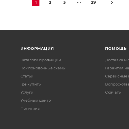
1
2
3
29
ИНФОРМАЦИЯ
ПОМОЩЬ
Каталоги продукции
Доставка и 
Компоновочные схемы
Гарантия на
Статьи
Сервисные 
Где купить
Вопрос-отв
Услуги
Скачать
Учебный центр
Политика