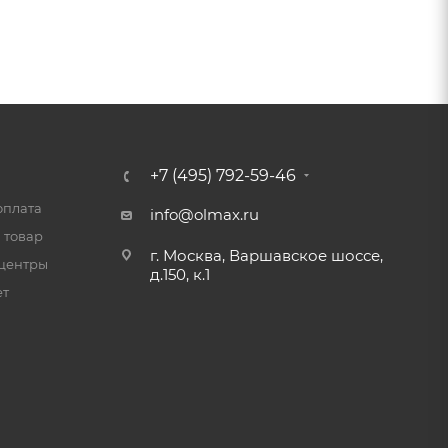
+7 (495) 792-59-46
оплата
info@olmax.ru
 товар
г. Москва, Варшавское шоссе,
центры
д.150, к.1
ет