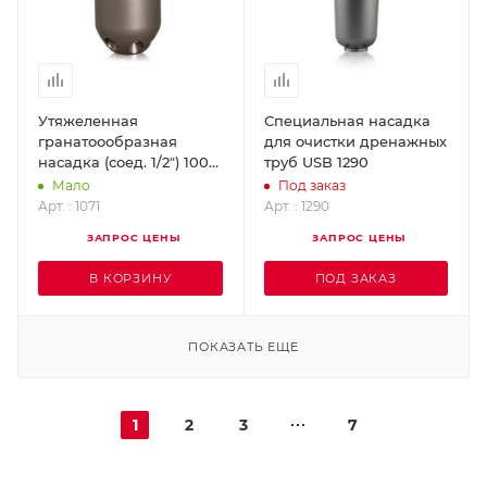
Утяжеленная
Специальная насадка
гранатоообразная
для очистки дренажных
насадка (соед. 1/2") 100
труб USB 1290
л/мин 200 бар 80 м USB
Мало
Под заказ
1071
Арт. : 1071
Арт. : 1290
ЗАПРОС ЦЕНЫ
ЗАПРОС ЦЕНЫ
В КОРЗИНУ
ПОД ЗАКАЗ
ПОКАЗАТЬ ЕЩЕ
1
2
3
7