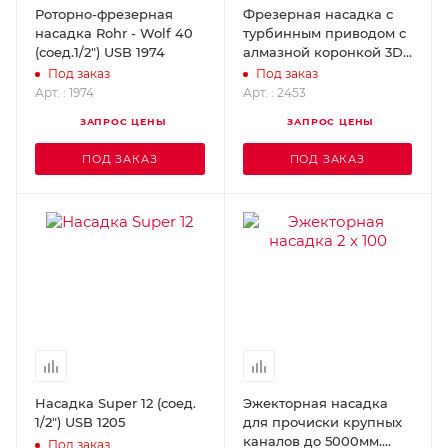
Роторно-фрезерная
Фрезерная насадка с
насадка Rohr - Wolf 40
турбинным приводом с
(соед.1/2") USB 1974
алмазной коронкой 3D
95 мм (соед.1.1/4") USB
Под заказ
Под заказ
2453
Арт. : 1974
Арт. : 2453
ЗАПРОС ЦЕНЫ
ЗАПРОС ЦЕНЫ
ПОД ЗАКАЗ
ПОД ЗАКАЗ
Насадка Super 12 (соед.
Эжекторная насадка
1/2") USB 1205
для прочиски крупных
каналов до 5000мм.
Под заказ