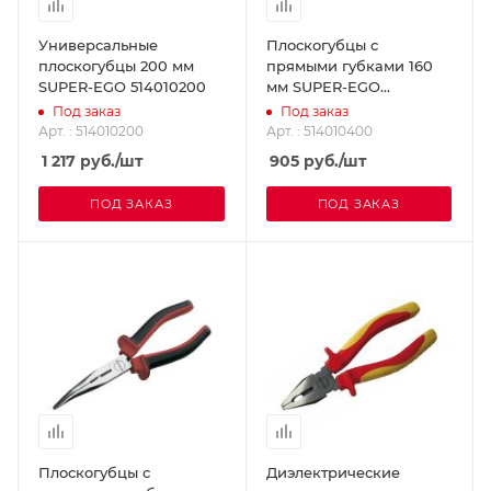
Универсальные
Плоскогубцы с
плоскогубцы 200 мм
прямыми губками 160
SUPER-EGO 514010200
мм SUPER-EGO
514010400
Под заказ
Под заказ
Арт. : 514010200
Арт. : 514010400
1 217
руб.
/шт
905
руб.
/шт
ПОД ЗАКАЗ
ПОД ЗАКАЗ
Плоскогубцы с
Диэлектрические