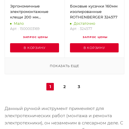
Эргономичные
Боковые кусачки 160мм
электромонтажные
изолированные
клещи 200 мм
ROTHENBERGER 324577
ROTHENBERGER
Мало
Достаточно
1500003169
Арт. : 1500003169
Арт. : 324577
ЗАПРОС ЦЕНЫ
ЗАПРОС ЦЕНЫ
В КОРЗИНУ
В КОРЗИНУ
ПОКАЗАТЬ ЕЩЕ
1
2
3
Данный ручной инструмент применяют для
электротехнических работ (монтажа и ремонта
электротехники), он незаменим в слесарном деле. С