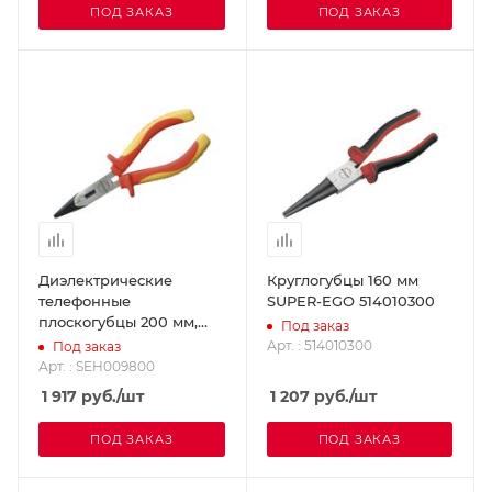
ПОД ЗАКАЗ
ПОД ЗАКАЗ
Диэлектрические
Круглогубцы 160 мм
телефонные
SUPER-EGO 514010300
плоскогубцы 200 мм,
Под заказ
1000В SUPER-EGO
Арт. : 514010300
Под заказ
SEH009800
Арт. : SEH009800
1 917
руб.
/шт
1 207
руб.
/шт
ПОД ЗАКАЗ
ПОД ЗАКАЗ