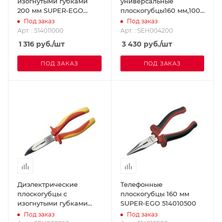
изогнутыми губками
универсальные
200 мм SUPER-EGO
плоскогубцы160 мм,1000
514011000
В. SUPER-EGO
Под заказ
Под заказ
SEH004200
Арт. : 514011000
Арт. : SEH004200
1 316
руб.
/шт
3 430
руб.
/шт
ПОД ЗАКАЗ
ПОД ЗАКАЗ
Диэлектрические
Телефонные
плоскогубцы с
плоскогубцы 160 мм
изогнутыми губками
SUPER-EGO 514010500
200 мм /1000 В SUPER-
Под заказ
Под заказ