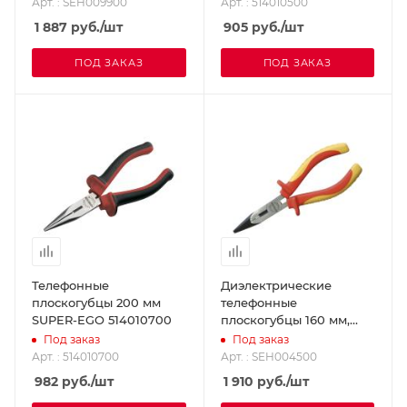
EGO SEH009900
Арт. : SEH009900
Арт. : 514010500
1 887
руб.
/шт
905
руб.
/шт
ПОД ЗАКАЗ
ПОД ЗАКАЗ
Телефонные
Диэлектрические
плоскогубцы 200 мм
телефонные
SUPER-EGO 514010700
плоскогубцы 160 мм,
1000В SUPER-EGO
Под заказ
Под заказ
SEH004500
Арт. : 514010700
Арт. : SEH004500
982
руб.
/шт
1 910
руб.
/шт