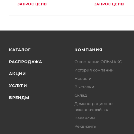
ЗАПРОС ЦЕНЫ
ЗАПРОС ЦЕНЫ
КАТАЛОГ
КОМПАНИЯ
РАСПРОДАЖА
О компании ОЛЬМАКС
История компании
АКЦИИ
Новости
УСЛУГИ
Выставки
Склад
БРЕНДЫ
Демонстрационно-
выставочный зал
Вакансии
Реквизиты