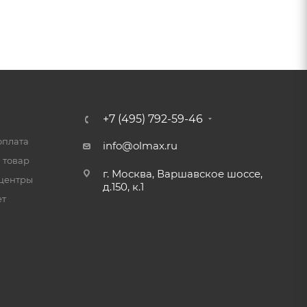
+7 (495) 792-59-46
оплата
info@olmax.ru
 товар
г. Москва, Варшавское шоссе,
центры
д.150, к.1
ет