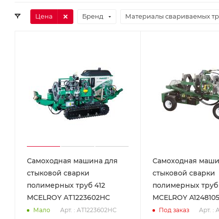
Цена
Бренд
Материалы свариваемых тр
Самоходная машина для
Самоходная маши
стыковой сварки
стыковой сварки
полимерных труб 412
полимерных труб 
MCELROY AT1223602HC
MCELROY A124810
Арт. : AT1223602HC
Арт. :
Мало
Под заказ