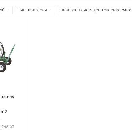
уб
Тип двигателя
Диапазон диаметров свариваемых 
на для
412
5
 A1248105