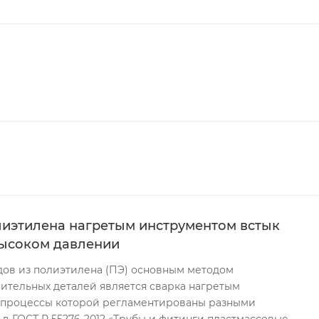
олиэтилена нагретым инструментом встык
высоком давлении
ов из полиэтилена (ПЭ) основным методом
ительных деталей является сварка нагретым
, процессы которой регламентированы разными
в ГОСТ Р 55276-2012 «Трубы и фитинги пластмассовые.