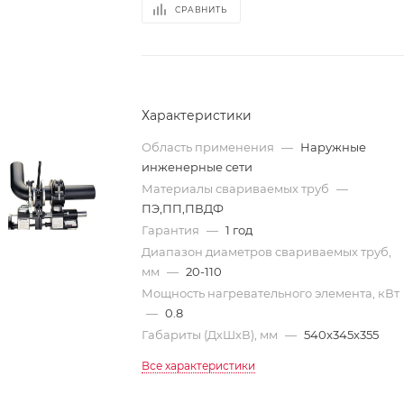
СРАВНИТЬ
Характеристики
Область применения
—
Наружные
инженерные сети
Материалы свариваемых труб
—
ПЭ,ПП,ПВДФ
Гарантия
—
1 год
Диапазон диаметров свариваемых труб,
мм
—
20-110
Мощность нагревательного элемента, кВт
—
0.8
Габариты (ДхШхВ), мм
—
540x345х355
Все характеристики