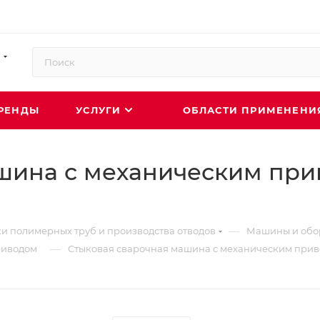
РЕНДЫ
УСЛУГИ
ОБЛАСТИ ПРИМЕНЕН
шина с механическим при
—
и полимерных труб и производства отводов
Машины и обор
—
риводом
Стыковая сварочная машина с механическим при