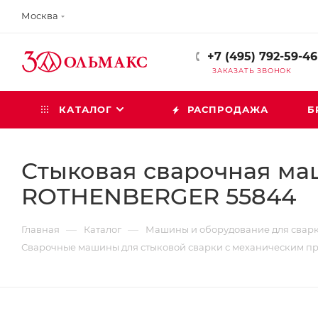
Москва
+7 (495) 792-59-46
ЗАКАЗАТЬ ЗВОНОК
КАТАЛОГ
РАСПРОДАЖА
Б
Стыковая сварочная ма
ROTHENBERGER 55844
—
—
Главная
Каталог
Машины и оборудование для сварк
Сварочные машины для стыковой сварки с механическим п