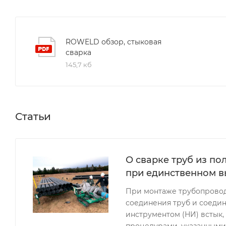
ROWELD обзор, стыковая
сварка
145,7 кб
Статьи
О сварке труб из п
при единственном 
При монтаже трубопровод
соединения труб и соедин
инструментом (НИ) встык
процедурами, указанными 