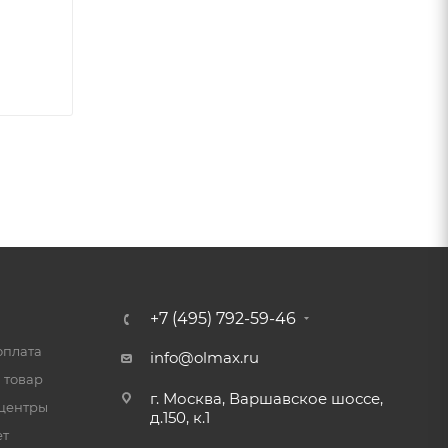
+7 (495) 792-59-46
оплата
info@olmax.ru
 товар
г. Москва, Варшавское шоссе,
центры
д.150, к.1
ет