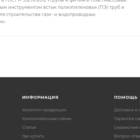
ым инструментом встык полиэтиленовых (ПЭ) труб и
ля строительства газо- и водопроводных
м».
ИНФОРМАЦИЯ
ПОМОЩЬ
Каталоги продукции
Доставка и 
Компоновочные схемы
Гарантия на
Статьи
Сервисные 
Где купить
Вопрос-отв