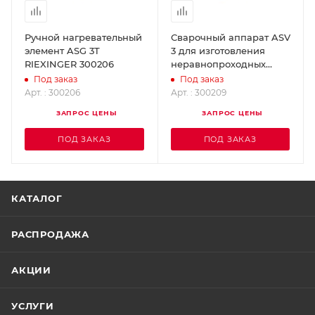
Ручной нагревательный
Сварочный аппарат ASV
элемент ASG 3T
3 для изготовления
RIEXINGER 300206
неравнопроходных
тройников из
Под заказ
Под заказ
полимерных труб
Арт. : 300206
Арт. : 300209
RIEXINGER 300209
ЗАПРОС ЦЕНЫ
ЗАПРОС ЦЕНЫ
ПОД ЗАКАЗ
ПОД ЗАКАЗ
КАТАЛОГ
РАСПРОДАЖА
АКЦИИ
УСЛУГИ