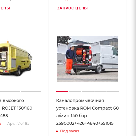
ЦЕНЫ
ЗАПРОС ЦЕНЫ
а высокого
Каналопромывочная
 ROJET 130/160
установка ROM Compact 60
6485
л/мин 140 бар
2590002+426+4840+551015
Арт. : 7.6485
з
Под заказ