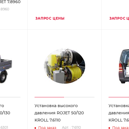
ET 7.8960
7.8960
ЗАПРОС ЦЕНЫ
ЗАПРОС 
го
Установка высокого
Установк
0/130
давления ROJET 50/120
давления
KROLL 7.6110
KROLL 7.6
7.6301
Арт. : 7.6110
Под заказ
Под зака