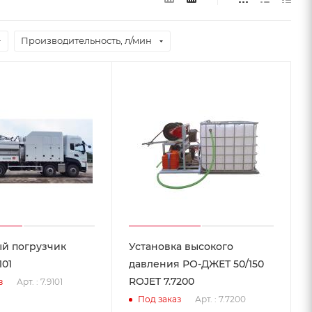
Производительность, л/мин
й погрузчик
Установка высокого
101
давления РО-ДЖЕТ 50/150
ROJET 7.7200
Арт. : 7.9101
з
Арт. : 7.7200
Под заказ