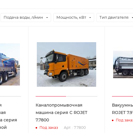
Подача воды, л/мин
Мощность, кВт
Тип двигателя
я
Каналопромывочная
Вакуумны
ная
машина серия С ROJET
ROJET 7.9
а серия
7.7800
Под зака
ной
Арт. : 7.7800
Под заказ