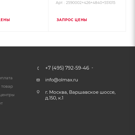
Арт. : 2590002+426+4840+551015
ЦЕНЫ
ЗАПРОС ЦЕНЫ
+7 (495) 792-59-46
оплата
info@olmax.ru
 товар
г. Москва, Варшавское шоссе,
центры
д.150, к.1
ет