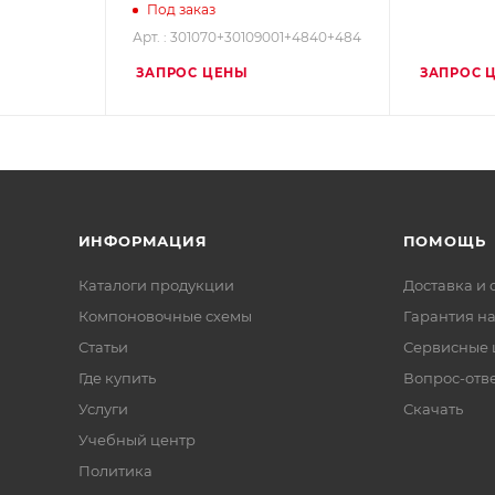
Под заказ
Арт. : 301070+30109001+4840+484
ЗАПРОС ЦЕНЫ
ЗАПРОС 
ИНФОРМАЦИЯ
ПОМОЩЬ
Каталоги продукции
Доставка и 
Компоновочные схемы
Гарантия на
Статьи
Сервисные 
Где купить
Вопрос-отв
Услуги
Скачать
Учебный центр
Политика