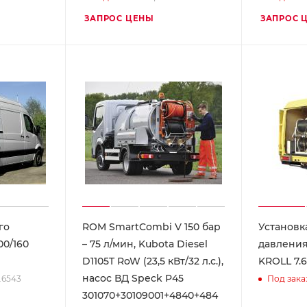
ЗАПРОС ЦЕНЫ
ЗАПРОС 
го
ROM SmartCombi V 150 бар
Установк
00/160
– 75 л/мин, Kubota Diesel
давления
D1105T RoW (23,5 кВт/32 л.с.),
KROLL 7.
насос ВД Speck P45
7.6543
Под зака
301070+30109001+4840+484