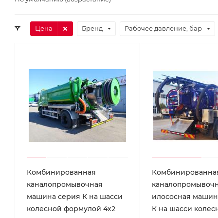
Цена
Бренд
Рабочее давление, бар
Комбинированная
Комбинированна
каналопромывочная
каналопромывоч
машина серия К на шасси
илососная машин
колесной формулой 4х2
К на шасси колес