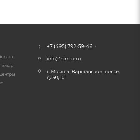
+7 (495) 792-59-46
оплата
info@olmax.ru
 товар
г. Москва, Варшавское шоссе,
центры
д.150, к.1
ет