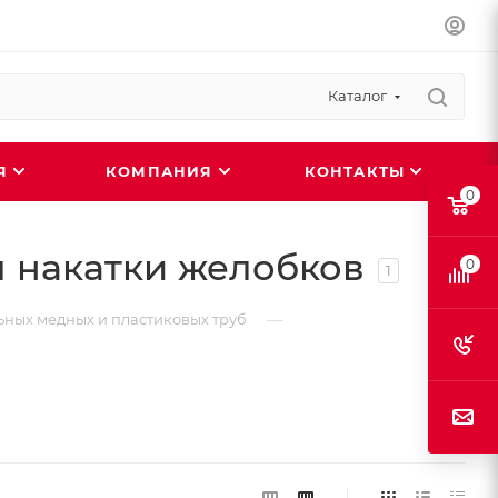
Каталог
ИЯ
КОМПАНИЯ
КОНТАКТЫ
0
я накатки желобков
0
1
—
ьных медных и пластиковых труб