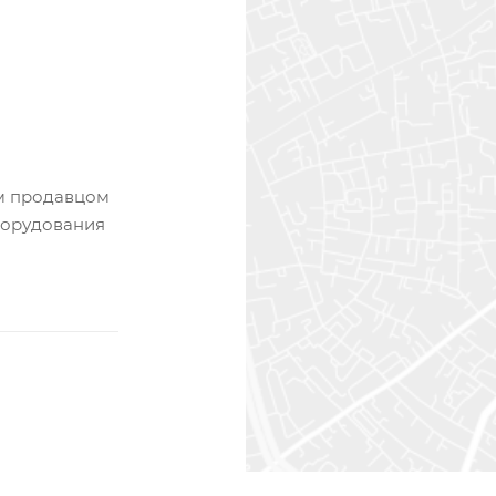
м продавцом
борудования