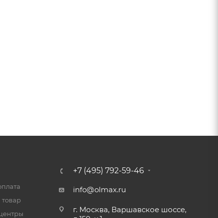
+7 (495) 792-59-46
оплата
info@olmax.ru
 товар
г. Москва, Варшавское шоссе,
центры