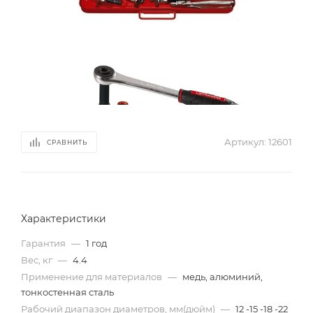
Артикул:
12601
СРАВНИТЬ
Характеристики
Гарантия
—
1 год
Вес, кг
—
4.4
Применение для материалов
—
медь, алюминий,
тонкостенная сталь
Рабочий диапазон диаметров, мм(дюйм)
—
12 -15 -18 -22