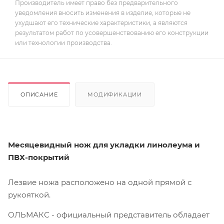
Производитель имеет право без предварительного
уведомления вносить изменения в изделие, которые не
ухудшают его технические характеристики, а являются
результатом работ по усовершенствованию его конструкции
или технологии производства.
ОПИСАНИЕ
МОДИФИКАЦИИ
Месяцевидный нож для укладки линолеума и
ПВХ-покрытий
Лезвие ножа расположено на одной прямой с
рукояткой.
ОЛЬМАКС - официальный представитель
обладает